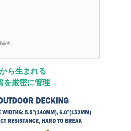
。
薬品性。
から生まれる
質を厳密に管理