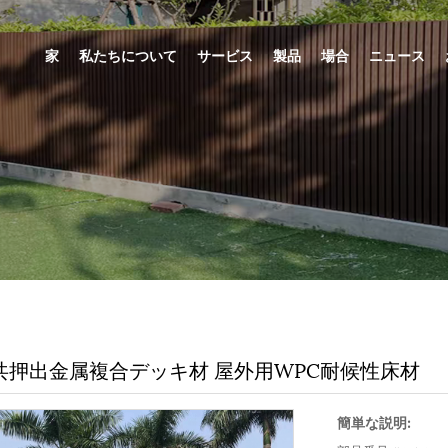
家
私たちについて
サービス
製品
場合
ニュース
共押出金属複合デッキ材 屋外用WPC耐候性床材
簡単な説明: