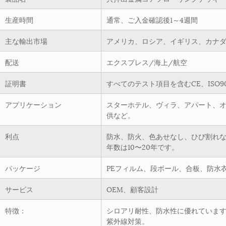
生産時間
通常、ご入金確認後1～4週間
主な輸出市場
アメリカ、ロシア、イギリス、カナ
配送
エクスプレス/海上/航空
証明書
すべてのテスト項目を含むCE、ISO9
アプリケーション
スターホテル、ヴィラ、アパート、
供など。
利点
防水、防火、色あせなし、ひび割れ
年数は10〜20年です。
パッケージ
PEフィルム、段ボール、合板、防水
サービス
OEM、顧客設計
特徴：
シロアリ耐性、防水性に優れていま
紫外線対策。