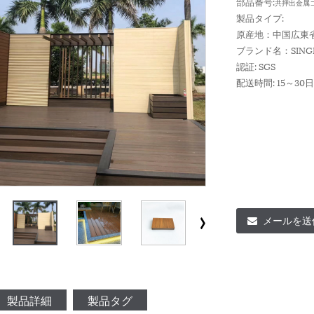
部品番号:
共押出金属
製品タイプ:
原産地：中国広東
ブランド名：SING
認証: SGS
配送時間: 15～30
メールを送
製品詳細
製品タグ