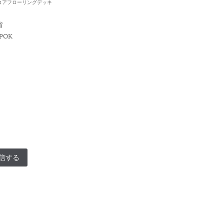
コアフローリングデッキ
省
POK
日
信する